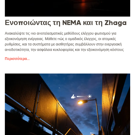
Ενοποιώντας τη NEMA και τη Zhaga
Ανακαλύψτε τις πιο αποτελεσματικές μεθόδους ελέγχου φωτισμού για
εξοικονόμηση ενέργειας. Μάθετε πώς ο ομαδικός έλεγχος, οι ατομικές
ρυθμίσεις, και τα συστήματα με αισθητήρες συμβάλλουν στην ενεργειακή
αποδοτικότητα, την ασφάλεια κυκλοφορίας και την εξοικονόμηση κόστους
Περισσότερα
...