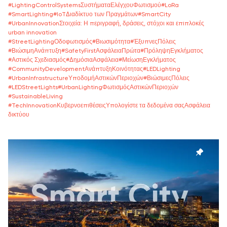
#
LightingControlSystemsΣυστήματαΕλέγχουΦωτισμού
#
LoRa
#
SmartLighting
#
IoTΔιαδίκτυο των Πραγμάτων
#
SmartCity
#
UrbanInnovationΣτοιχεία: Η περιγραφή, δράσεις, στόχοι και επιπλοκές
urban innovation
#
StreetLightingΟδοφωτισμός
#
Βιωσιμότητα
#
ΈξυπνεςΠόλεις
#
ΒιώσιμηΑνάπτυξη
#
SafetyFirstΑσφάλειαΠρώτα
#
ΠρόληψηΕγκλήματος
#
Αστικός Σχεδιασμός
#
ΔημόσιαΑσφάλεια
#
ΜείωσηΕγκλήματος
#
CommunityDevelopmentΑνάπτυξηΚοινότητας
#
LEDLighting
#
UrbanInfrastructureΥποδομήΑστικώνΠεριοχών
#
ΒιώσιμεςΠόλεις
#
LEDStreetLights
#
UrbanLightingΦωτισμόςΑστικώνΠεριοχών
#
SustainableLiving
#
TechInnovationΚυβερνοεπιθέσειςΥπολογίστε τα δεδομένα σαςΑσφάλεια
δικτύου