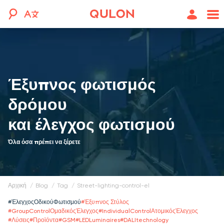
Έξυπνος φωτισμός
δρόμου
και έλεγχος φωτισμού
Όλα όσα πρέπει να ξέρετε
Αρχική
blog
tag
street-lighting-control-el
#
ΈλεγχοςΟδικούΦωτισμού
#
Έξυπνος Στύλος
#
GroupСontrolΟμαδικόςΈλεγχος
#
IndividualСontrolΑτομικόςΈλεγχος
#
Λύσεις
#
Προϊόντα
#
GSM
#
LEDLuminaires
#
DALItechnology