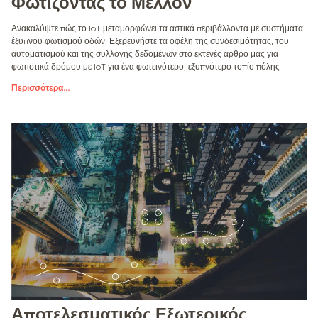
Φωτίζοντας το Μέλλον
Ανακαλύψτε πώς το IoT μεταμορφώνει τα αστικά περιβάλλοντα με συστήματα
έξυπνου φωτισμού οδών. Εξερευνήστε τα οφέλη της συνδεσιμότητας, του
αυτοματισμού και της συλλογής δεδομένων στο εκτενές άρθρο μας για
φωτιστικά δρόμου με IoT για ένα φωτεινότερο, εξυπνότερο τοπίο πόλης
Περισσότερα
...
Αποτελεσματικός Εξωτερικός