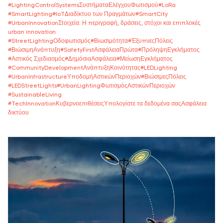
#
LightingControlSystemsΣυστήματαΕλέγχουΦωτισμού
#
LoRa
#
SmartLighting
#
IoTΔιαδίκτυο των Πραγμάτων
#
SmartCity
#
UrbanInnovationΣτοιχεία: Η περιγραφή, δράσεις, στόχοι και επιπλοκές
urban innovation
#
StreetLightingΟδοφωτισμός
#
Βιωσιμότητα
#
ΈξυπνεςΠόλεις
#
ΒιώσιμηΑνάπτυξη
#
SafetyFirstΑσφάλειαΠρώτα
#
ΠρόληψηΕγκλήματος
#
Αστικός Σχεδιασμός
#
ΔημόσιαΑσφάλεια
#
ΜείωσηΕγκλήματος
#
CommunityDevelopmentΑνάπτυξηΚοινότητας
#
LEDLighting
#
UrbanInfrastructureΥποδομήΑστικώνΠεριοχών
#
ΒιώσιμεςΠόλεις
#
LEDStreetLights
#
UrbanLightingΦωτισμόςΑστικώνΠεριοχών
#
SustainableLiving
#
TechInnovationΚυβερνοεπιθέσειςΥπολογίστε τα δεδομένα σαςΑσφάλεια
δικτύου