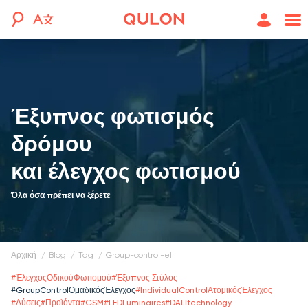
Έξυπνος φωτισμός
δρόμου
και έλεγχος φωτισμού
Όλα όσα πρέπει να ξέρετε
Αρχική
blog
tag
group-control-el
#
ΈλεγχοςΟδικούΦωτισμού
#
Έξυπνος Στύλος
#
GroupСontrolΟμαδικόςΈλεγχος
#
IndividualСontrolΑτομικόςΈλεγχος
#
Λύσεις
#
Προϊόντα
#
GSM
#
LEDLuminaires
#
DALItechnology