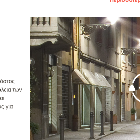
Περισσότε
κόστος
άλεια των
αι
ς για