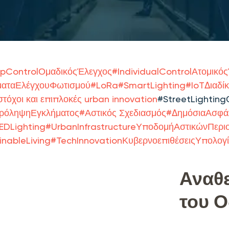
pСontrolΟμαδικόςΈλεγχος
#
IndividualСontrolΑτομικό
ματαΕλέγχουΦωτισμού
#
LoRa
#
SmartLighting
#
IoTΔιαδί
στόχοι και επιπλοκές urban innovation
#
StreetLightin
ρόληψηΕγκλήματος
#
Αστικός Σχεδιασμός
#
ΔημόσιαΑσφά
EDLighting
#
UrbanInfrastructureΥποδομήΑστικώνΠερι
inableLiving
#
TechInnovationΚυβερνοεπιθέσειςΥπολογί
Αναθ
του 