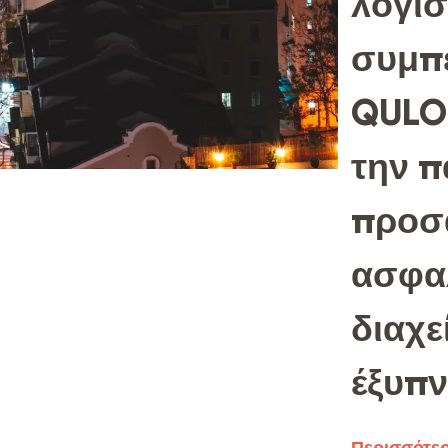
λογι
συμπ
QULO
την π
προσ
ασφα
διαχε
έξυπν