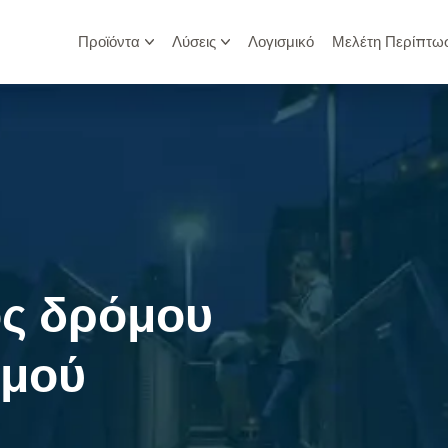
Προϊόντα
Λύσεις
Λογισμικό
Μελέτη Περίπτω
ός δρόμου
σμού