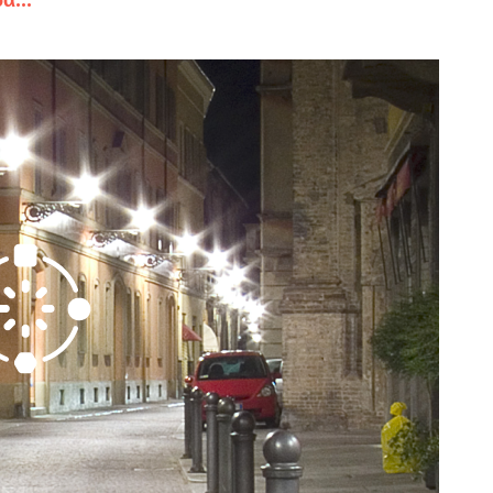
ρα
...