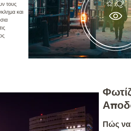
υν τους
γκλημα και
όσια
τις
ος
Φωτίζ
Αποδ
Πώς να