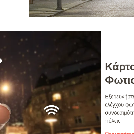
Κάρτα
Φωτι
Εξερευνήστε
ελέγχου φω
συνδεσιμότη
πόλεις