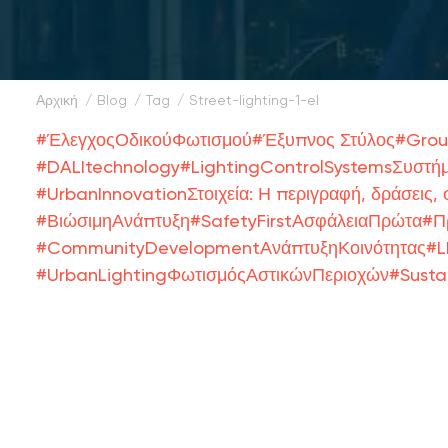
Αρχική
blog
tag
street-lighting-1-el
#
ΈλεγχοςΟδικούΦωτισμού
#
Έξυπνος Στύλος
#
Grou
#
DALItechnology
#
LightingControlSystemsΣυστή
#
UrbanInnovationΣτοιχεία: Η περιγραφή, δράσεις, 
#
ΒιώσιμηΑνάπτυξη
#
SafetyFirstΑσφάλειαΠρώτα
#
Π
#
CommunityDevelopmentΑνάπτυξηΚοινότητας
#
L
#
UrbanLightingΦωτισμόςΑστικώνΠεριοχών
#
Susta