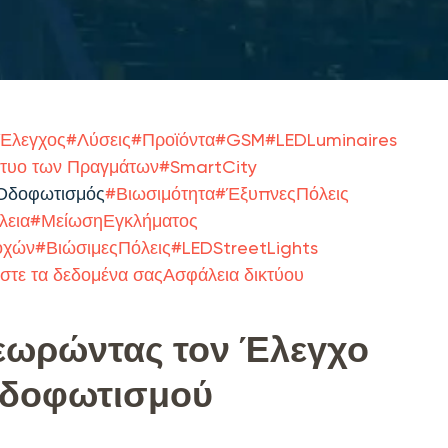
ςΈλεγχος
#
Λύσεις
#
Προϊόντα
#
GSM
#
LEDLuminaires
κτυο των Πραγμάτων
#
SmartCity
gΟδοφωτισμός
#
Βιωσιμότητα
#
ΈξυπνεςΠόλεις
λεια
#
ΜείωσηΕγκλήματος
οχών
#
ΒιώσιμεςΠόλεις
#
LEDStreetLights
στε τα δεδομένα σαςΑσφάλεια δικτύου
εωρώντας τον Έλεγχο
Οδοφωτισμού