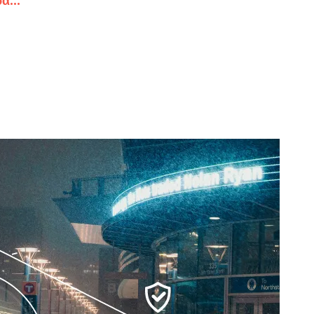
ρα
...