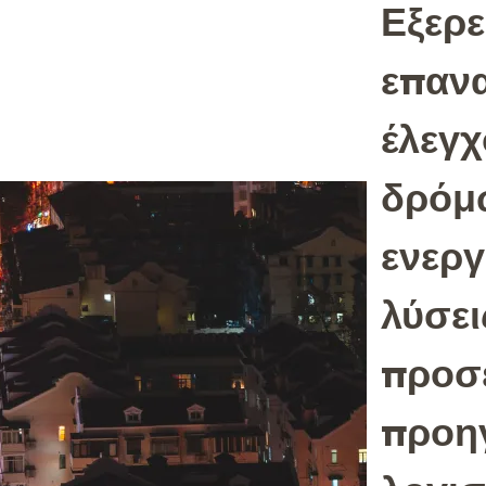
Εξερε
επανα
έλεγχ
δρόμω
ενεργ
λύσει
προσ
προηγ