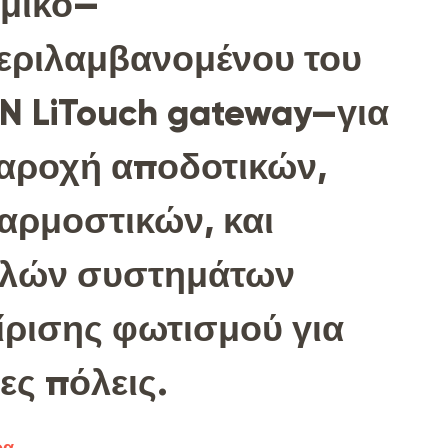
σμικό—
εριλαμβανομένου του
N LiTouch gateway—για
αροχή αποδοτικών,
αρμοστικών, και
λών συστημάτων
ίρισης φωτισμού για
ες πόλεις.