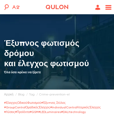
Έξυπνος φωτισμός
δρόμου
και έλεγχος φωτισμού
Όλα όσα πρέπει να ξέρετε
Αρχική
blog
tag
crime-prevention-el
#
ΈλεγχοςΟδικούΦωτισμού
#
Έξυπνος Στύλος
#
GroupСontrolΟμαδικόςΈλεγχος
#
IndividualСontrolΑτομικόςΈλεγχος
#
Λύσεις
#
Προϊόντα
#
GSM
#
LEDLuminaires
#
DALItechnology