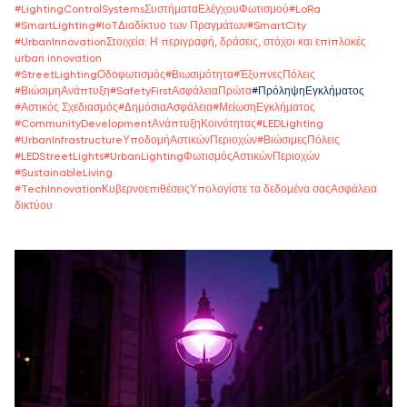
#
LightingControlSystemsΣυστήματαΕλέγχουΦωτισμού
#
LoRa
#
SmartLighting
#
IoTΔιαδίκτυο των Πραγμάτων
#
SmartCity
#
UrbanInnovationΣτοιχεία: Η περιγραφή, δράσεις, στόχοι και επιπλοκές
urban innovation
#
StreetLightingΟδοφωτισμός
#
Βιωσιμότητα
#
ΈξυπνεςΠόλεις
#
ΒιώσιμηΑνάπτυξη
#
SafetyFirstΑσφάλειαΠρώτα
#
ΠρόληψηΕγκλήματος
#
Αστικός Σχεδιασμός
#
ΔημόσιαΑσφάλεια
#
ΜείωσηΕγκλήματος
#
CommunityDevelopmentΑνάπτυξηΚοινότητας
#
LEDLighting
#
UrbanInfrastructureΥποδομήΑστικώνΠεριοχών
#
ΒιώσιμεςΠόλεις
#
LEDStreetLights
#
UrbanLightingΦωτισμόςΑστικώνΠεριοχών
#
SustainableLiving
#
TechInnovationΚυβερνοεπιθέσειςΥπολογίστε τα δεδομένα σαςΑσφάλεια
δικτύου