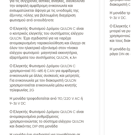
για τις σύγχρονες αστικές ανάγκες, διευκολύνει
διακομιστή QU
την ασφαλή αμφίδρομη επικοινωνία και
ενσωματώνεται άψογα με τις υποδομές της
Η μονάδα τροφο
έξυπνης πόλης για βελτιωμένη διαχείριση
9-36 V DC.
φωτισμού από οπουδήποτε
Ο Ελεγκτής Φω
Ο Ελεγκτής Φωτισμού Δρόμου QULON C είναι
μπορεί να ρυθμ
ο κεντρικός ελεγκτής του συστήματος ελέγχου
χρησιμοποιώντ
QULON. Έχει σχεδιαστεί για να παρέχει
και τους διακόπ
απομακρυσμένη παρακολούθηση και έλεγχο σε
όλον τον ηλεκτρικό εξοπλισμό στον πίνακα
Η μονάδα έχει σ
ελέγχου φωτισμού: μαγνητικά εκκινητήρια,
ράγα DIN σε έν
εξαρτήματα του συστήματος QULON, κ.λπ
Ο Ελεγκτής Φωτισμού Δρόμου QULON C
χρησιμοποιεί RS-485 ή CAN για αμφίδρομη
επικοινωνία με άλλες συσκευές και μετρητές.
Για επικοινωνία με τον διακομιστή QULON
χρησιμοποιείται επικοινωνία μέσω κινητής
τηλεφωνίας 2G
Η μονάδα τροφοδοτείται από 110/220 V AC ή
9-36 V DC
Ο Ελεγκτής Φωτισμού Δρόμου QULON C είναι
απομακρυσμένα ρυθμιζόμενος
χρησιμοποιώντας το σύστημα ελέγχου QULON
και διακόπτες DIP στη μονάδα
Η μονάδα έχει σχεδιαστεί για τοποθέτηση σε