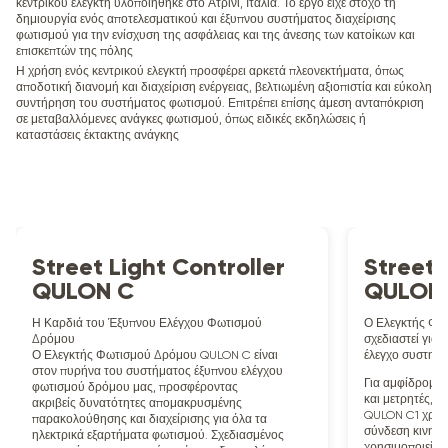
κεντρικού ελεγκτή υλοποιήθηκε στο Ατρίνι, Ιταλία. Το έργο είχε στόχο τη
δημιουργία ενός αποτελεσματικού και έξυπνου συστήματος διαχείρισης
φωτισμού για την ενίσχυση της ασφάλειας και της άνεσης των κατοίκων και
επισκεπτών της πόλης
Η χρήση ενός κεντρικού ελεγκτή προσφέρει αρκετά πλεονεκτήματα, όπως
αποδοτική διανομή και διαχείριση ενέργειας, βελτιωμένη αξιοπιστία και εύκολη
συντήρηση του συστήματος φωτισμού. Επιτρέπει επίσης άμεση ανταπόκριση
σε μεταβαλλόμενες ανάγκες φωτισμού, όπως ειδικές εκδηλώσεις ή
καταστάσεις έκτακτης ανάγκης
Street Light Controller
Street 
QULON C
QULON 
Η Καρδιά του Έξυπνου Ελέγχου Φωτισμού
Ο Ελεγκτής Φω
Δρόμου
σχεδιαστεί για
Ο Ελεγκτής Φωτισμού Δρόμου QULON C είναι
έλεγχο συστημ
στον πυρήνα του συστήματος έξυπνου ελέγχου
Για αμφίδρομη 
φωτισμού δρόμου μας, προσφέροντας
και μετρητές, 
ακριβείς δυνατότητες απομακρυσμένης
QULON C1 χρησι
παρακολούθησης και διαχείρισης για όλα τα
σύνδεση κινητή
ηλεκτρικά εξαρτήματα φωτισμού. Σχεδιασμένος
χρησιμοποιείται