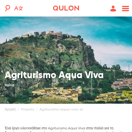
Agriturismo Aqua Viva
Ιταλία
Αρχική
projects
agriturismo-aqua-viva-el
Ένα έργο υλοποιήθηκε στο Agriturismo Aqua Viva στην Ιταλία για τη