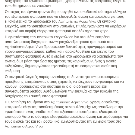
διαχείριση του εξωτερικού φωτισμού, χρησιμοποιώντας κεντρικούς ελεγκτές
τοποθετημένους σε ντουλάπι
Ο στόχος του έργου ήταν να δημιουργηθεί ένα αποδοτικό σύστημα ελέγχου
του εξωτερικού φωτισμού που να εξασφαλίζει άνεση και ασφάλεια για τους
επισκέπτες και το προσωπικό του Agriturismo Aqua Viva Οι κεντρικοί
ελεγκτές, που τοποθετήθηκαν στο ντουλάπι, επιλέχθηκαν ώστε να παρέχουν
κεντρικό και ακριβή έλεγχο του φωτισμού σε ολόκληρο τον χώρο
Η εγκατάσταση των κεντρικών ελεγκτών σε ένα ντουλάπι επιτρέπει
αποτελεσματική διαχείριση των περιοχών εξωτερικού φωτισμού στο
Agriturismo Aqua Viva Προσφέρουν δυνατότητες προγραμματισμού και
χρονοπρογραμματισμού, καθώς και παρακολούθηση και έλεγχο του
συστήματος φωτισμού Αυτό επιτρέπει στο προσωπικό να διαχειρίζεται τον
φωτισμό με βάση την ώρα της ημέρας, τις καιρικές συνθήκες ή ειδικές
εκδηλώσεις, δημιουργώντας την επιθυμητή ατμόσφαιρα και αισθητική
επίδραση
Οι κεντρικοί ελεγκτές παρέχουν επίσης τη δυνατότητα απομακρυσμένης
πρόσβασης, επιτρέποντας στους χειριστές να ελέγχουν τον φωτισμό και να
κάνουν προσαρμογές στο σύστημα από οποιοδήποτε μέρος έχει
συνδεσιμότητα δικτύου Αυτό βελτιώνει την ευελιξία και την ευκολία της
διαχείρισης του συστήματος φωτισμού
Η υλοποίηση του έργου στο Agriturismo Aqua Viva, χρησιμοποιώντας
κεντρικούς ελεγκτές τοποθετημένους σε ντουλάπι, είχε ως αποτέλεσμα την
εγκατάσταση ενός αποδοτικού και αξιόπιστου συστήματος εξωτερικού
φωτισμού Αυτό το σύστημα εξασφαλίζει ασφάλεια, άνεση και ατμόσφαιρα για
τους επισκέπτες και το προσωπικό, εμπλουτίζοντας την εμπειρία τους στο
Agriturismo Aqua Viva