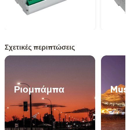
Σχετικές περιπτώσεις
Ριομπάμπα
Mus