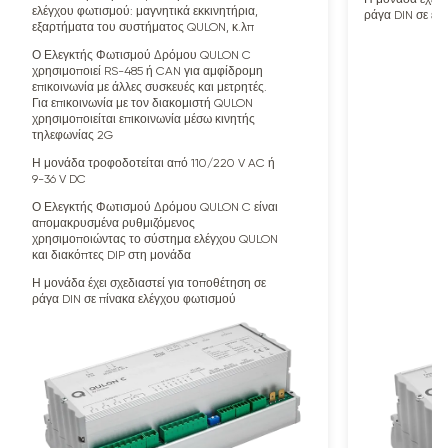
ελέγχου φωτισμού: μαγνητικά εκκινητήρια,
ράγα DIN σε έν
εξαρτήματα του συστήματος QULON, κ.λπ
Ο Ελεγκτής Φωτισμού Δρόμου QULON C
χρησιμοποιεί RS-485 ή CAN για αμφίδρομη
επικοινωνία με άλλες συσκευές και μετρητές.
Για επικοινωνία με τον διακομιστή QULON
χρησιμοποιείται επικοινωνία μέσω κινητής
τηλεφωνίας 2G
Η μονάδα τροφοδοτείται από 110/220 V AC ή
9-36 V DC
Ο Ελεγκτής Φωτισμού Δρόμου QULON C είναι
απομακρυσμένα ρυθμιζόμενος
χρησιμοποιώντας το σύστημα ελέγχου QULON
και διακόπτες DIP στη μονάδα
Η μονάδα έχει σχεδιαστεί για τοποθέτηση σε
ράγα DIN σε πίνακα ελέγχου φωτισμού