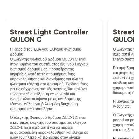
Street Light Controller
Street 
QULON C
QULON 
Η Καρδιά του Έξυπνου Ελέγχου Φωτισμού
Ο Ελεγκτής Φω
Δρόμου
σχεδιαστεί για
Ο Ελεγκτής Φωτισμού Δρόμου QULON C είναι
έλεγχο συστημ
στον πυρήνα του συστήματος έξυπνου ελέγχου
Για αμφίδρομη 
φωτισμού δρόμου μας, προσφέροντας
και μετρητές, 
ακριβείς δυνατότητες απομακρυσμένης
QULON C1 χρησι
παρακολούθησης και διαχείρισης για όλα τα
σύνδεση κινητή
ηλεκτρικά εξαρτήματα φωτισμού. Σχεδιασμένος
χρησιμοποιείται
για τις σύγχρονες αστικές ανάγκες, διευκολύνει
διακομιστή QU
την ασφαλή αμφίδρομη επικοινωνία και
ενσωματώνεται άψογα με τις υποδομές της
Η μονάδα τροφο
έξυπνης πόλης για βελτιωμένη διαχείριση
9-36 V DC.
φωτισμού από οπουδήποτε
Ο Ελεγκτής Φω
Ο Ελεγκτής Φωτισμού Δρόμου QULON C είναι
μπορεί να ρυθμ
ο κεντρικός ελεγκτής του συστήματος ελέγχου
χρησιμοποιώντ
QULON. Έχει σχεδιαστεί για να παρέχει
και τους διακόπ
απομακρυσμένη παρακολούθηση και έλεγχο σε
όλον τον ηλεκτρικό εξοπλισμό στον πίνακα
Η μονάδα έχει σ