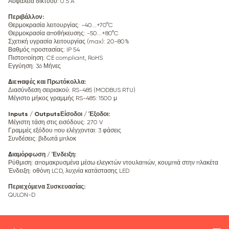
Ασφάλεια δικτύου: 0.5 A
Περιβάλλον
:
Θερμοκρασία λειτουργίας: -40...+70°C
Θερμοκρασία αποθήκευσης: -50...+80°C
Σχετική υγρασία λειτουργίας (max): 20-80%
Βαθμός προστασίας: IP 54
Πιστοποίηση: CE
compliant
, RoHS
Εγγύηση: 36 Μήνες
Διεπαφές και Πρωτόκολλα
:
Διασύνδεση σειριακού: RS-485 (MODBUS RTU)
Μέγιστο μήκος γραμμής RS-485: 1500 μ
Inputs / OutputsΕίσοδοι / Έξοδοι
:
Μέγιστη τάση στις εισόδους: 270 V
Γραμμές εξόδου που ελέγχονται: 3 φάσεις
Συνδέσεις: βιδωτά μπλοκ
Διαμόρφωση / Ένδειξη
:
Ρύθμιση: απομακρυσμένα μέσω ελεγκτών ντουλαπιών, κουμπιά στην πλακέτα
Ένδειξη: οθόνη LCD, λυχνία κατάστασης LED
Περιεχόμενα Συσκευασίας
:
QULON-D