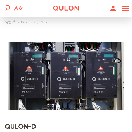
Αρχική
products
qulon-d-el
QULON-D