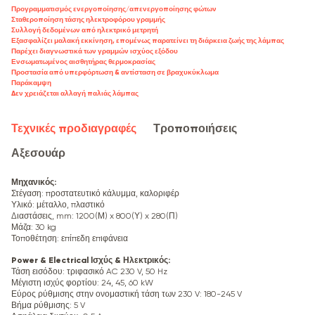
Προγραμματισμός ενεργοποίησης/απενεργοποίησης φώτων
Σταθεροποίηση τάσης ηλεκτροφόρου γραμμής
Συλλογή δεδομένων από ηλεκτρικό μετρητή
Εξασφαλίζει μαλακή εκκίνηση, επομένως παρατείνει τη διάρκεια ζωής της λάμπας
Παρέχει διαγνωστικά των γραμμών ισχύος εξόδου
Ενσωματωμένος αισθητήρας θερμοκρασίας
Προστασία από υπερφόρτωση & αντίσταση σε βραχυκύκλωμα
Παράκαμψη
Δεν χρειάζεται αλλαγή παλιάς λάμπας
Τεχνικές προδιαγραφές
Τροποποιήσεις
Αξεσουάρ
Μηχανικός
:
Στέγαση: προστατευτικό κάλυμμα, καλοριφέρ
Υλικό: μέταλλο, πλαστικό
Διαστάσεις, mm: 1200(Μ) x 800(Υ) x 280(Π)
Μάζα: 30 kg
Τοποθέτηση: επίπεδη επιφάνεια
Power & Electrical Ισχύς & Ηλεκτρικός
:
Τάση εισόδου: τριφασικό AC 230 V, 50 Hz
Μέγιστη ισχύς φορτίου: 24, 45, 60 kW
Εύρος ρύθμισης στην ονομαστική τάση των 230 V: 180-245 V
Βήμα ρύθμισης: 5 V