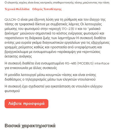
Ο ελεγκτής ισχύος είναι ένας κεντρικός σταθεροποιητής τάσης μειώνοντας την τάση
Τεχνικά Φυλλάδια
Οδηγός Τοποθέτησης
QULON-D είναι μια έξυπνη λύση για τη ρύθμιση και τον έλεγχο της
τάσης σε τριφασικά δίκτυα με συμβατικές λάμπες Οι λειτουργίες
μείωσης του φωτισμού στην περιοχή 170-235 V και το "μαλακό
ξεκίνημα" μειώνουν σημαντικά το κόστος ενέργειας φωτισμού και
παρατείνουν τη διάρκεια ζωής των λαμπτήρων Η συσκευή διαθέτει
επίσης μια ευρεία γκάμα διαγνωστικών εργαλείων για τις εξερχόμενες
γραμμές ρεύματος καθώς και προστασία από υπερφόρτωση και
βραχυκύκλωμα με ενσωματωμένο παράκαμψη για περιπτώσεις
έκτακτης ανάγκης
Η συσκευή διαθέτει ένα ενσωματωμένο RS-485 (MODBUS) interface
για επικοινωνία με άλλες συσκευές
Η μονάδα λειτουργεί μέσω κουμπιών πίεσης και είναι επίσης
διαθέσιμος ο τηλεχειρισμός μέσω των ελεγκτών ντουλαπιού
Η συσκευή έχει σχεδιαστεί για εγκατάσταση σε ντουλάπι ελέγχου
φωτισμού
Λάβετε προσφορά
Βασικά χαρακτηριστικά